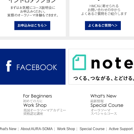
hat's New
｜
About AURA-SOMA
｜
Work Shop
｜
Special Course
｜
Active Support