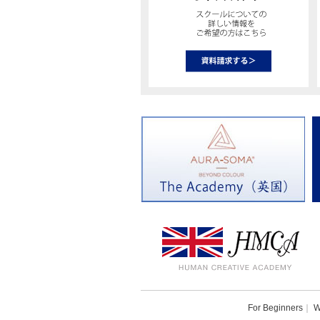
For Beginners
｜
W