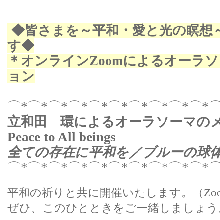
◆皆さまを～平和・愛と光の瞑想
す◆
＊オンラインZoomによるオーラ
ョン
⌒
*
⌒
*
⌒
*
⌒
*
⌒
*
⌒
*
⌒
*
⌒
*
⌒
*
⌒
*
立和田 環によるオーラソーマの
Peace to All beings
全ての存在に平和を／ブルーの球
⌒
*
⌒
*
⌒
*
⌒
*
⌒
*
⌒
*
⌒
*
⌒
*
⌒
*
⌒
*
平和の祈りと共に開催いたします。
（
Zo
ぜひ、このひとときをご一緒しましょう