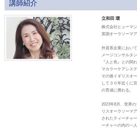
講師紹介
立和田 環
株式会社ヒューマ
英国オーラソーマアカデ
外資系企業におい
メージコンサルタ
『人と色』との関
マカラーケアシス
その後イギリスオ
して３０年近くに
の育成に携わる。
2023年8月、世
リスオーラソーマアカ
されたティーチャ
ーチャーの内の一