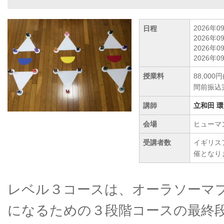
2026年0
日程
2026年0
2026年0
2026年0
授業料
88,00
間前振込完
講師
立和田 環
会場
ヒューマ
受講者数
イギリス
催となり
レベル３コースは、オーラソーマ
になるための３段階コースの最終