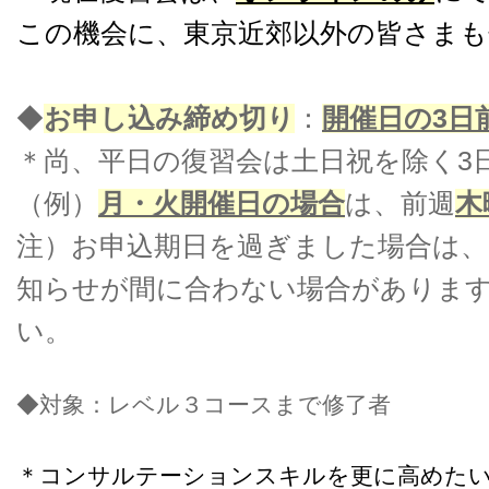
この機会に、東京近郊以外の皆さま
◆
お申し込み締め切り
：
開催日の3日
＊尚、平日の復習会は土日祝を除く3
（例）
月・火開催日の場合
は、前週
木
注）お申込期日を過ぎました場合は、当日
知らせが間に合わない場合がありま
い。
◆対象：レベル３コースまで修了者
＊コンサルテーションスキルを更に高めた