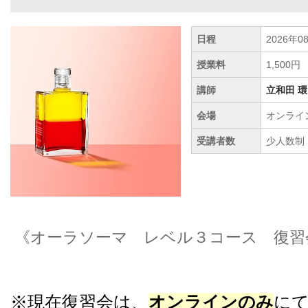
日程
2026年0
授業料
1,500円
講師
立和田 環
会場
オンライン
受講者数
少人数制
《オーラソーマ レベル３コース 復習
※現在復習会は、
オンラインのみ
に