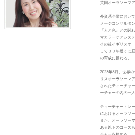
英国オーラソーマアカデ
外資系企業におい
メージコンサルタ
『人と色』との関
マカラーケアシス
その後イギリスオ
して３０年近くに
の育成に携わる。
2023年8月、世
リスオーラソーマアカ
されたティーチャ
ーチャーの内の一
ティーチャートレ
におけるオーラソ
また、オーラソー
ある以下のコース
チャーを務める。