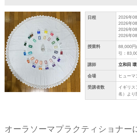
2026年0
日程
2026年0
2026年0
2026年0
授業料
88,00
引：83,0
講師
立和田 環
会場
ヒューマ
受講者数
イギリス
名）より
オーラソーマプラクティショナー